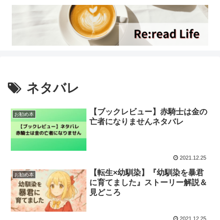
ネタバレ
【ブックレビュー】赤騎士は金の
お勧め本
亡者になりませんネタバレ
2021.12.25
【転生×幼馴染】『幼馴染を暴君
お勧め本
に育てました』ストーリー解説＆
見どころ
2021.12.25