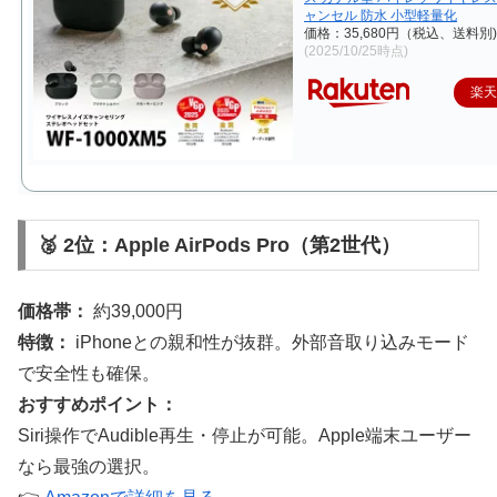
ャンセル 防水 小型軽量化
価格：35,680円（税込、送料別)
(2025/10/25時点)
楽
🥈 2位：Apple AirPods Pro（第2世代）
価格帯：
約39,000円
特徴：
iPhoneとの親和性が抜群。外部音取り込みモード
で安全性も確保。
おすすめポイント：
Siri操作でAudible再生・停止が可能。Apple端末ユーザー
なら最強の選択。