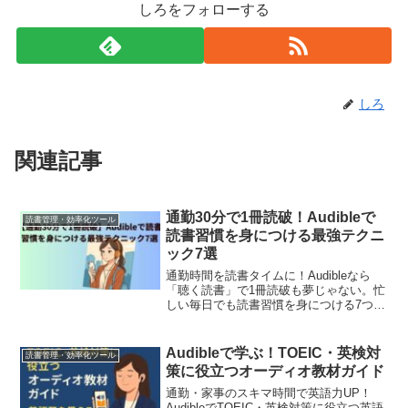
しろをフォローする
しろ
関連記事
通勤30分で1冊読破！Audibleで
読書管理・効率化ツール
読書習慣を身につける最強テクニ
ック7選
通勤時間を読書タイムに！Audibleなら
「聴く読書」で1冊読破も夢じゃない。忙
しい毎日でも読書習慣を身につける7つの
テクニックを徹底解説。
Audibleで学ぶ！TOEIC・英検対
読書管理・効率化ツール
策に役立つオーディオ教材ガイド
通勤・家事のスキマ時間で英語力UP！
AudibleでTOEIC・英検対策に役立つ英語