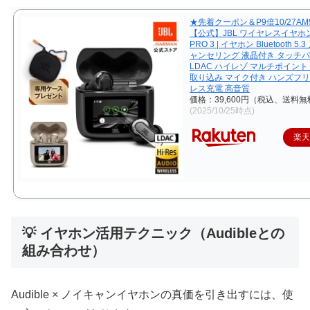
★先着クーポン＆P9倍10/27AM
【公式】JBL ワイヤレスイヤホン
PRO 3 | イヤホン Bluetooth 5
ャンセリング 液晶付き タッチパ
LDAC ハイレゾ マルチポイント 
取り込み マイク付き ハンズフリ
レス充電 高音質
価格：39,600円（税込、送料無
(2025/10/25時点)
楽
💡 イヤホン活用テクニック（Audibleとの
組み合わせ）
Audible × ノイキャンイヤホンの真価を引き出すには、使