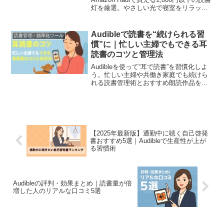
灯を厳選。やさしい光で寝室をリラック
ス空間に整えるライトの選び方とおすす
めを紹介します。
Audibleで読書を“続けられる習
読書管理・効率化ツール
慣”に｜忙しい主婦でもできる耳
読書のコツと管理法
Audibleを使って“耳で読書”を習慣化しよ
う。忙しい主婦や共働き家庭でも続けら
れる読書管理術とおすすめ朗読作品を紹
介。ながら時間で本を聴くコツも解説し
ます。
【2025年最新版】通勤中に聴く自己啓発
書おすすめ5選｜Audibleで生産性が上が
る習慣術
Audibleの評判・効果まとめ｜読書量が倍
増した人のリアルな口コミ5選