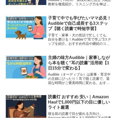
教材を徹底紹介。リスニング力を伸ばす
学習法とおすすめ10選を解説。
子育て中でも学びたいママ必見！
読書管理・効率化ツール
Audibleで自己成長する3ステッ
プ【聴く読書で時短学習】
子育て・家事・犬の世話で忙しくても、
自分を磨ける！Audibleで“耳で学ぶ”3ステ
ップを紹介。おすすめ作品や継続のコツ
も解説。ながら読書でママの自己成長を
叶えましょう。
主婦の味方Audible｜家事しなが
読書管理・効率化ツール
ら本を聴く“耳の読書”活用術【1
日15分で変わる】
Audible（オーディブル）は家事・育児中
の主婦にぴったり！耳で聴く読書で、退
屈な時間がご褒美時間に変わる。おすす
めジャンル＆使い方を紹介。
読書灯 おすすめ 安い｜Amazon
読書管理・効率化ツール
Haulで1,000円以下の目に優しい
ライト厳選
寝る前の読書で目が疲れる方向け。
Amazon Haulで買える1,000円以下の読書