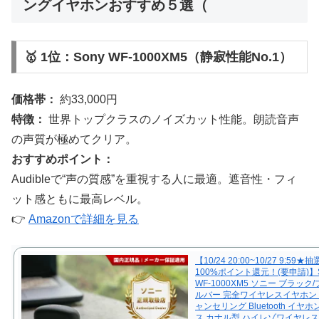
ングイヤホンおすすめ５選（
🥇 1位：Sony WF-1000XM5（静寂性能No.1）
価格帯：
約33,000円
特徴：
世界トップクラスのノイズカット性能。朗読音声
の声質が極めてクリア。
おすすめポイント：
Audibleで“声の質感”を重視する人に最適。遮音性・フィ
ット感ともに最高レベル。
👉
Amazonで詳細を見る
【10/24 20:00~10/27 9:59
100%ポイント還元！(要申請)】
WF-1000XM5 ソニー ブラック
ルバー 完全ワイヤレスイヤホン
ャンセリング Bluetooth イヤ
ス カナル型 ハイレゾワイヤレス