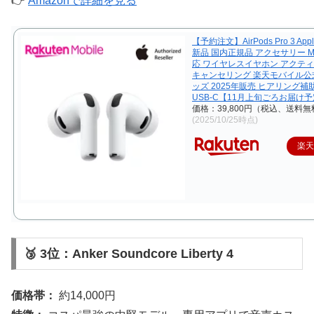
👉
Amazonで詳細を見る
【予約注文】AirPods Pro 3 Ap
新品 国内正規品 アクセサリー Ma
応 ワイヤレスイヤホン アクテ
キャンセリング 楽天モバイル公
ッズ 2025年販売 ヒアリング補
USB-C【11月上旬ごろお届け
価格：39,800円（税込、送料無
(2025/10/25時点)
楽
🥉 3位：Anker Soundcore Liberty 4
価格帯：
約14,000円