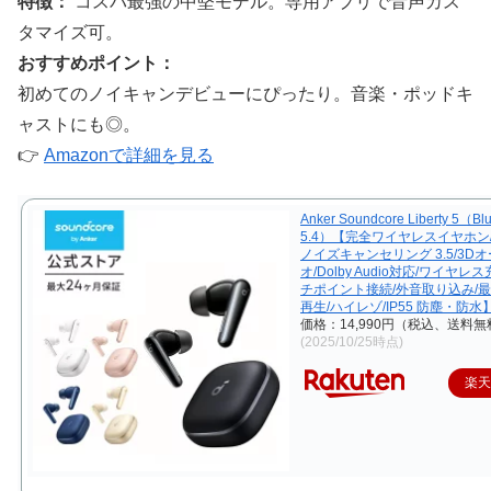
特徴：
コスパ最強の中堅モデル。専用アプリで音声カス
タマイズ可。
おすすめポイント：
初めてのノイキャンデビューにぴったり。音楽・ポッドキ
ャストにも◎。
👉
Amazonで詳細を見る
Anker Soundcore Liberty 5（Blu
5.4）【完全ワイヤレスイヤホン
ノイズキャンセリング 3.5/3D
オ/Dolby Audio対応/ワイヤレ
チポイント接続/外音取り込み/最
再生/ハイレゾ/IP55 防塵・防水
価格：14,990円（税込、送料無
(2025/10/25時点)
楽