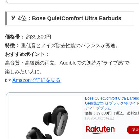
🏅 4位：Bose QuietComfort Ultra Earbuds
価格帯：
約39,800円
特徴：
重低音とノイズ除去性能のバランスが秀逸。
おすすめポイント：
高音質・高級感の両立。Audibleでの朗読を“ライブ感”で
楽しみたい人に。
👉
Amazonで詳細を見る
Bose QuietComfort Ultra Earbu
Gen(第2世代) ブラック/ホワイ
ディーププラム
価格：39,600円（税込、送料無
(2025/10/25時点)
楽