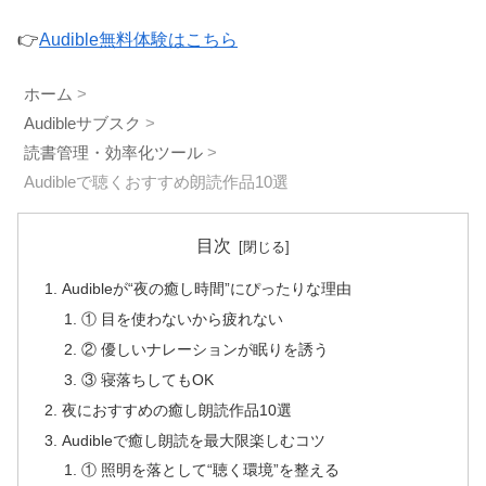
👉
Audible無料体験はこちら
ホーム
>
Audibleサブスク
>
読書管理・効率化ツール
>
Audibleで聴くおすすめ朗読作品10選
目次
Audibleが“夜の癒し時間”にぴったりな理由
① 目を使わないから疲れない
② 優しいナレーションが眠りを誘う
③ 寝落ちしてもOK
夜におすすめの癒し朗読作品10選
Audibleで癒し朗読を最大限楽しむコツ
① 照明を落として“聴く環境”を整える