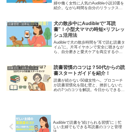
婦や働く女性に人気のAudible小説10選を
紹介。ながら時間を自分のリラックスタ
イムに変えよう。
犬の散歩中にAudibleで“耳読
読書管理・効率化ツール
書”！小型犬ママの時短×リフレッ
シュ活用法
Audibleで犬の散歩時間を“耳で読む読書タ
イム”に。片耳イヤホンで安全に聴きなが
ら、自分磨きと愛犬ケアを両立する小型
犬ママの活用法を紹介します。
読書習慣のコツは？50代からの読
読書管理・効率化ツール
書スタートガイドを紹介！
読書が続かない50歳女性へ。プロコーチ
が読書習慣化を阻む壁と、挫折しないた
めの7つのコツを解説。今日からできる方
法で一生モノの習慣を身につけましょ
う。
Audibleで読書を“続けられる習慣”に｜忙
しい主婦でもできる耳読書のコツと管理
法