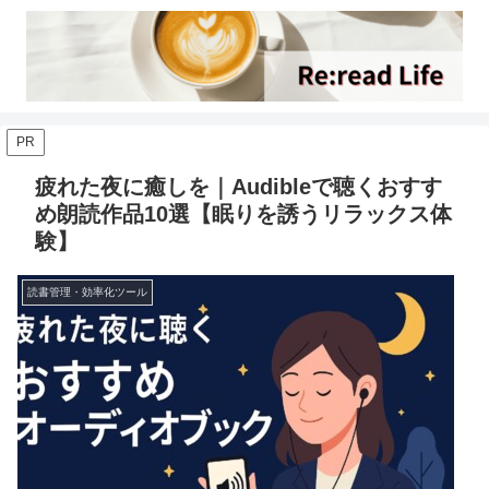
PR
疲れた夜に癒しを｜Audibleで聴くおすす
め朗読作品10選【眠りを誘うリラックス体
験】
読書管理・効率化ツール