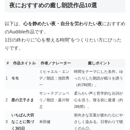
夜におすすめの癒し朗読作品10選
以下は、
心を静めたい夜・自分を労わりたい夜
におすすめ
のAudible作品です。
1日の終わりに“心を整える時間”をつくりたい方にぴった
りです。
#
作品タイトル
作者／ナレーター
癒しポイント
ミヒャエル・エン
時間をテーマにした名作。ゆ
1
モモ
デ／朗読：池田秀
ったりした朗読が眠りを誘う
一
（約7時間）。
サン＝テグジュペ
柔らかい声と哲学的な台詞が
2
星の王子さま
リ／朗読：森川智
心を洗う。寝る前に最適（約
之
2時間）。
いちばん大切
前向きな言葉が疲れた心にや
3
なことに気づ
本田健
さしく染みる。日替わりで聴
く365日
くのも◎。