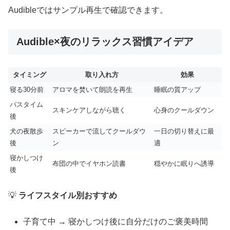
Audibleではサンプル再生で確認できます。
Audible×夜のリラックス習慣アイデア
タイミング
取り入れ方
効果
寝る30分前
アロマを焚いて朗読を再生
睡眠の質アップ
バスタイム
スキンケアしながら聴く
心身のクールダウン
後
犬の夜散歩
スピーカーで流してクールダウ
一日の切り替えに最
後
ン
適
寝かしつけ
布団の中でイヤホン読書
穏やかに眠りへ誘導
後
💡
ライフスタイル別おすすめ
子育て中 → 寝かしつけ後に自分だけのご褒美時間