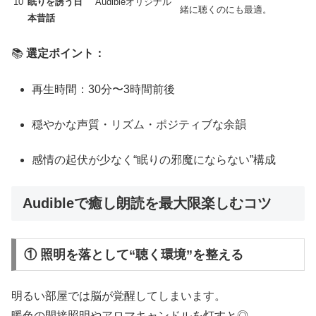
10
眠りを誘う日
Audibleオリジナル
緒に聴くのにも最適。
本昔話
📚
選定ポイント：
再生時間：30分〜3時間前後
穏やかな声質・リズム・ポジティブな余韻
感情の起伏が少なく“眠りの邪魔にならない”構成
Audibleで癒し朗読を最大限楽しむコツ
① 照明を落として“聴く環境”を整える
明るい部屋では脳が覚醒してしまいます。
暖色の間接照明やアロマキャンドルを灯すと◎。