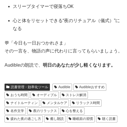
スリープタイマーで寝落ちOK
心と体をリセットできる“夜のリチュアル（儀式）”に
なる
💬「今日も一日おつかれさま」
その一言を、物語の声に代わりに言ってもらいましょう。
Audibleの朗読で、
明日のあなたが少し軽くなります。
読書管理・効率化ツール
Audible
Audibleおすすめ
おうち時間
オーディブル
ストレス解消
ナイトルーティン
メンタルケア
リラックス時間
名作文学
夜のリラックス
心を整える
疲れた夜の過ごし方
癒し朗読
睡眠前の習慣
聴く読書