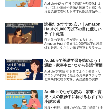
Audibleを使って“耳で読書”を習慣化しよ
う。忙しい主婦や共働き家庭でも続けら
れる読書管理術とおすすめ朗読作品を紹
介。ながら時間で本を聴くコツも解説し
ます。
読書灯 おすすめ 安い｜Amazon
読書管理・効率化ツール
Haulで1,000円以下の目に優しい
ライト厳選
寝る前の読書で目が疲れる方向け。
Amazon Haulで買える1,000円以下の読書
灯を厳選。やさしい光で寝室をリラック
ス空間に整えるライトの選び方とおすす
めを紹介します。
Audibleで英語学習を始めよう！
読書管理・効率化ツール
通勤・家事中に“ながら英語”習慣
Audibleで“英語耳”を育てよう！発音・リ
スニングを同時に鍛える具体的ステップ
と効果的な聴き方を、英語講師の実体験
をもとにわかりやすく解説。
Audibleでながら読み｜家事・育
読書管理・効率化ツール
児・犬の散歩中に聴けるおすすめ
小説10選
洗濯や料理、掃除の合間に“耳で読書”！主