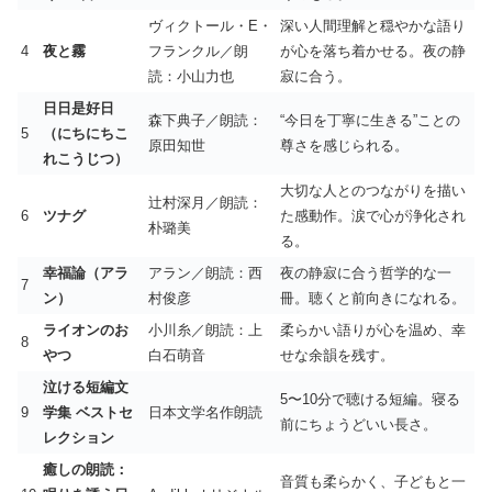
ヴィクトール・E・
深い人間理解と穏やかな語り
4
夜と霧
フランクル／朗
が心を落ち着かせる。夜の静
読：小山力也
寂に合う。
日日是好日
森下典子／朗読：
“今日を丁寧に生きる”ことの
5
（にちにちこ
原田知世
尊さを感じられる。
れこうじつ）
大切な人とのつながりを描い
辻村深月／朗読：
6
ツナグ
た感動作。涙で心が浄化され
朴璐美
る。
幸福論（アラ
アラン／朗読：西
夜の静寂に合う哲学的な一
7
ン）
村俊彦
冊。聴くと前向きになれる。
ライオンのお
小川糸／朗読：上
柔らかい語りが心を温め、幸
8
やつ
白石萌音
せな余韻を残す。
泣ける短編文
5〜10分で聴ける短編。寝る
9
学集 ベストセ
日本文学名作朗読
前にちょうどいい長さ。
レクション
癒しの朗読：
音質も柔らかく、子どもと一