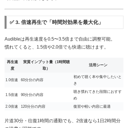
✅ 3. 倍速再生で「時間対効果を最大化」
Audibleは再生速度を0.5〜3.5倍まで自由に調整可能。
慣れてくると、1.5倍や2.0倍でも快適に聴けます。
再生速
実質インプット量（1時間聴
活用シーン
度
取）
初めて聴く本や集中したいと
1.0倍速
60分分の内容
き
聴き慣れてきた段階におすす
1.5倍速
90分分の内容
め
2.0倍速
120分分の内容
復習や軽い内容に最適
片道30分・往復1時間の通勤でも、2倍速なら1日2時間分