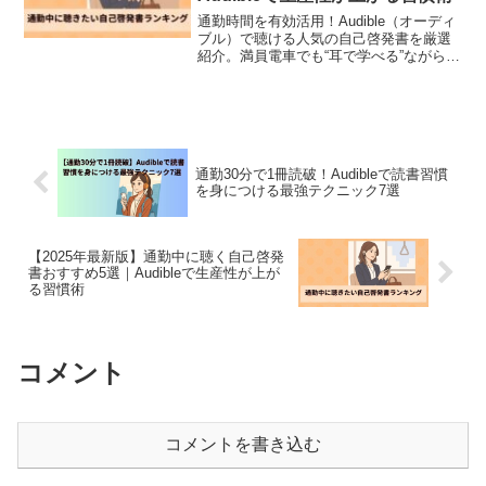
通勤時間を有効活用！Audible（オーディ
ブル）で聴ける人気の自己啓発書を厳選
紹介。満員電車でも“耳で学べる”ながら読
書で、生産性とモチベーションが同時に
上がる通勤習慣を始めよう。
通勤30分で1冊読破！Audibleで読書習慣
を身につける最強テクニック7選
【2025年最新版】通勤中に聴く自己啓発
書おすすめ5選｜Audibleで生産性が上が
る習慣術
コメント
コメントを書き込む