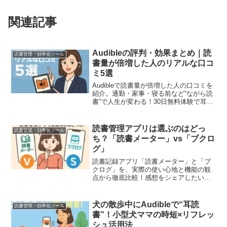
関連記事
Audibleの評判・効果まとめ｜読
読書管理・効率化ツール
書量が倍増した人のリアルな口コ
ミ5選
Audibleで読書量が倍増した人の口コミを
紹介。通勤・家事・寝る前など“ながら読
書”で人生が変わる！30日無料体験で耳か
ら学ぶ読書革命を体感。
読書管理アプリは選ぶのはどっ
読書管理・効率化ツール
ち？「読書メーター」vs「ブクロ
グ」
読書記録アプリ「読書メーター」と「ブ
クログ」を、実際の使い心地と機能の観
点から徹底比較！感想をシェアしたい人
には読書メーター、分類やメモ重視の方
にはブクログ。使い分けの目安や管理術
も紹介。
犬の散歩中にAudibleで“耳読
読書管理・効率化ツール
書”！小型犬ママの時短×リフレッ
シュ活用法