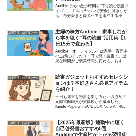
Audibleで犬の散歩時間を“耳で読む読書タ
イム”に。片耳イヤホンで安全に聴きなが
ら、自分磨きと愛犬ケアを両立する小型
犬ママの活用法を紹介します。
主婦の味方Audible｜家事しなが
読書管理・効率化ツール
ら本を聴く“耳の読書”活用術【1
日15分で変わる】
Audible（オーディブル）は家事・育児中
の主婦にぴったり！耳で聴く読書で、退
屈な時間がご褒美時間に変わる。おすす
めジャンル＆使い方を紹介。
読書ガジェットおすすめセレクシ
読書管理・効率化ツール
ョンは？本好きさん必見アイテム
を紹介！
平日も週末も読書を楽しみたい方必見！
元図書館職員が実体験から厳選した、
Kindle PaperwhiteやBOOX Note Air 4Cな
どの効率化ガジェットを徹底比較。読書
をもっと快適に、もっと楽しくするため
のヒントが詰まっています！
【2025年最新版】通勤中に聴く
読書管理・効率化ツール
自己啓発書おすすめ5選｜
Audibleで生産性が上がる習慣術