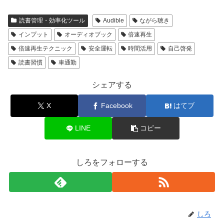
読書管理・効率化ツール
Audible
ながら聴き
インプット
オーディオブック
倍速再生
倍速再生テクニック
安全運転
時間活用
自己啓発
読書習慣
車通勤
シェアする
X
Facebook
はてブ
LINE
コピー
しろをフォローする
しろ