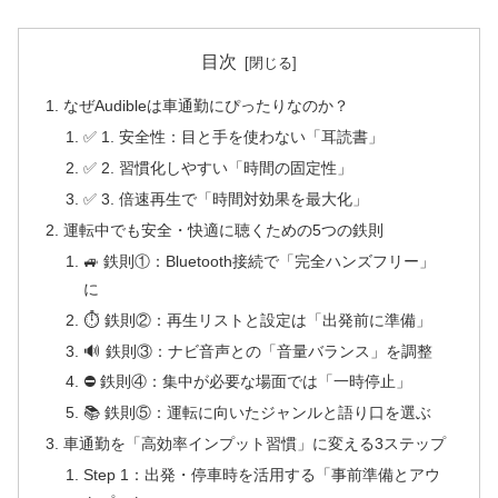
目次
なぜAudibleは車通勤にぴったりなのか？
✅ 1. 安全性：目と手を使わない「耳読書」
✅ 2. 習慣化しやすい「時間の固定性」
✅ 3. 倍速再生で「時間対効果を最大化」
運転中でも安全・快適に聴くための5つの鉄則
🚙 鉄則①：Bluetooth接続で「完全ハンズフリー」
に
⏱ 鉄則②：再生リストと設定は「出発前に準備」
🔊 鉄則③：ナビ音声との「音量バランス」を調整
⛔ 鉄則④：集中が必要な場面では「一時停止」
📚 鉄則⑤：運転に向いたジャンルと語り口を選ぶ
車通勤を「高効率インプット習慣」に変える3ステップ
Step 1：出発・停車時を活用する「事前準備とアウ