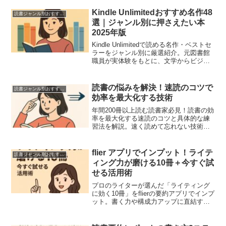
Kindle Unlimitedおすすめ名作48
読書ジャンル別おすすめ本
選｜ジャンル別に押さえたい本
2025年版
Kindle Unlimitedで読める名作・ベストセ
ラーをジャンル別に厳選紹介。元図書館
職員が実体験をもとに、文学からビジネ
ス書まで「外れない一冊」を解説。2025
年最新ラインナップで、読書ライフをも
っと豊かに。
読書の悩みを解決！速読のコツで
読書ジャンル別おすすめ本
効率を最大化する技術
年間200冊以上読む読書家必見！読書の効
率を最大化する速読のコツと具体的な練
習法を解説。速く読めて忘れない技術を
身につけて、知識をスキルアップに活か
そう。
flier アプリでインプット！ライテ
読書ジャンル別おすすめ本
ィング力が磨ける10冊＋今すぐ試
せる活用術
プロのライターが選んだ「ライティング
に効く10冊」をflierの要約アプリでインプ
ット。書く力や構成力アップに直結する1
冊と活用のコツも紹介。2025年8月現在の
無料キャンペーン情報も掲載中。