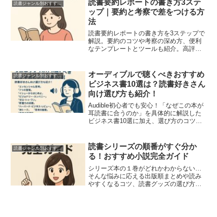
読書要約レポートの書き方3ステ
読書ジャンル別おすすめ本
ップ｜要約と考察で差をつける方
法
読書要約レポートの書き方を3ステップで
解説。要約のコツや考察の深め方、便利
なテンプレートとツールも紹介。高評価
につながる実践法がわかります。
オーディブルで聴くべきおすすめ
読書ジャンル別おすすめ本
ビジネス書10選は？読書好きさん
向け選び方も紹介！
Audible初心者でも安心！「なぜこの本が
耳読書に合うのか」を具体的に解説した
ビジネス書10選に加え、選び方のコツ・
登録ステップ・無料体験Q&Aも全部まる
っと紹介。通勤時間や隙間時間を充実さ
せたい方におすすめ。
読書シリーズの順番がすぐ分か
読書ジャンル別おすすめ本
る！おすすめ小説完全ガイド
シリーズ本の１巻がどれかわからない…
そんな悩みに応える出版順まとめや読み
やすくなるコツ、読書グッズの選び方を
紹介。大人も楽しめる児童書から人気ミ
ステリーまで、幅広く網羅。