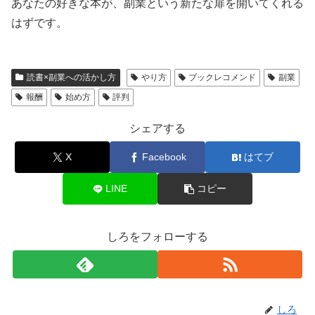
あなたの好きな本が、副業という新たな扉を開いてくれる
はずです。
読書×副業への活かし方
やり方
ブックレコメンド
副業
報酬
始め方
評判
シェアする
X
Facebook
はてブ
LINE
コピー
しろをフォローする
しろ