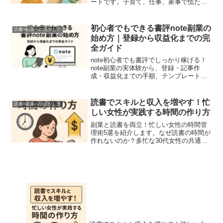
ートです。子育て、仕事、家事で慌ただ
しい日々の中、読書が唯一「自分だけの
時間」でした。そんな読書が、思いがけ
ず副収入につながった——そんなお話を
初心者でもできる書評note副業の
読書×副業への活かし方
今日はあなたに届けた...
始め方｜登録から収益化までの完
全ガイド
note初心者でも書評でしっかり稼げる！
note副業の実体験から、登録・記事作
成・収益化までの手順、テンプレートを
わかりやすく解説します。著作権の注意
点や税金の解説も。
読書でスキルと収入を増やす！忙
読書×副業への活かし方
しい女性が実践する時間の作り方
副業と読書を両立！忙しい女性の時間管
理術5選を紹介します。なぜ読書の時間が
作れないのか？多忙な30代女性の共通の
悩みを解決します。