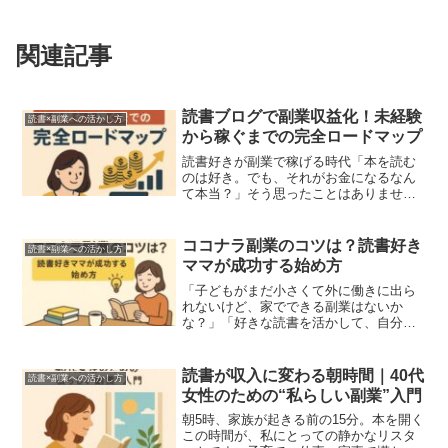
関連記事
読書ブログで副業収益化！未経験
読書×副業への活かし方
から稼ぐまでの完全ロードマップ
読書好きが副業で稼げる時代「本を読む
のは好き。でも、それがお金になるなん
て本当？」そう思ったことはありません
か？実は読書に時間を取っていて後ろめ
たい気持ちを持っていた事もありまし
た。
ココナラ副業のコツは？読書好き
読書×副業への活かし方
ママが成功する始め方
「子どもがまだ小さくて外に働きに出ら
れないけど、家でできる副業はないか
な？」「好きな読書を活かして、自分の
ペースで収入を得たい！」そう考えてい
る子育て中のママいらっしゃいません
か？
読書が収入に変わる朝時間｜40代
読書×副業への活かし方
女性のための“私らしい副業”入門
朝5時、家族が起きる前の15分。本を開く
この時間が、私にとっての静かなリスタ