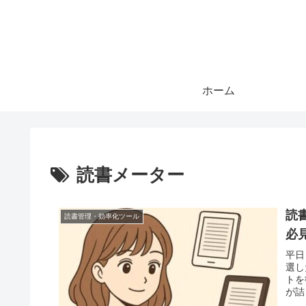
ホーム
読書メーター
読
読書管理・効率化ツール
必
平日
選した
トを
が詰